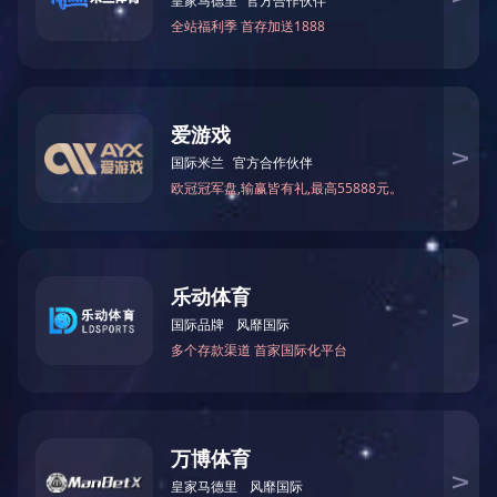
课”主题活动，活动以庄...
北京石墨烯研究院党总支部与中航建设集团科
07-01
技发展有限公司党支部...
为迎接建党105周年，深化党建引领产学研协同创
2026
新，以红色纽带畅通新材料科研与智能建造产业融合
通道，2026年6月30日，...
【转载】王宏调研先进装备制造产业集群工作
05-30
5月29日，市委副书记、市长王宏调研先进装备制造
2026
产业集群工作。他强调，要深入学习贯彻习近平总书
记关于新型工业化的重要论述...
查看全部 >>
主营业务