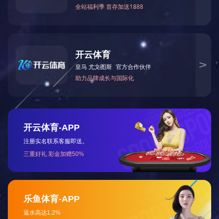
Main business
工
水
程
利
建
水
设
务